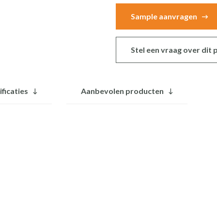
cm
Sample aanvragen
|
BET-
501lc
Stel een vraag over dit
aantal
ificaties
Aanbevolen producten