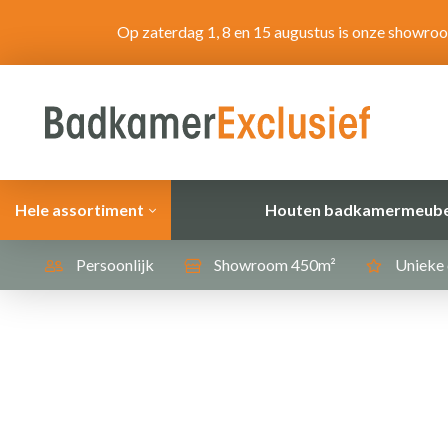
Op zaterdag 1, 8 en 15 augustus is onze showro
Hele assortiment
Houten badkamermeube
Persoonlijk
Showroom 450m²
Unieke 