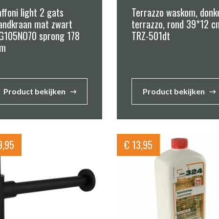
ffoni light 2 gats
Terrazzo waskom, donk
andkraan mat zwart
terrazzo, rond 39*12 c
IG105NO70 sprong 178
TRZ-501dt
m
Product bekijken
Product bekijken
,95
€
13,95