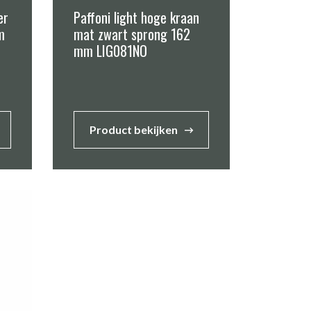
er
Paffoni light hoge kraan
m
mat zwart sprong 162
mm LIG081NO
Product bekijken