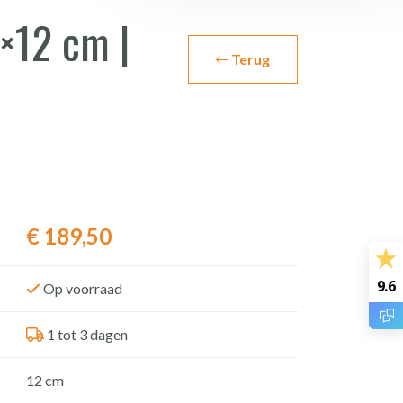
×12 cm |
Terug
€
189,50
9.6
Op voorraad
1 tot 3 dagen
12 cm