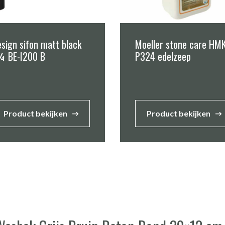
sign sifon matt black
Moeller stone care HM
¼ BE-I200 B
P324 edelzeep
Product bekijken
Product bekijken