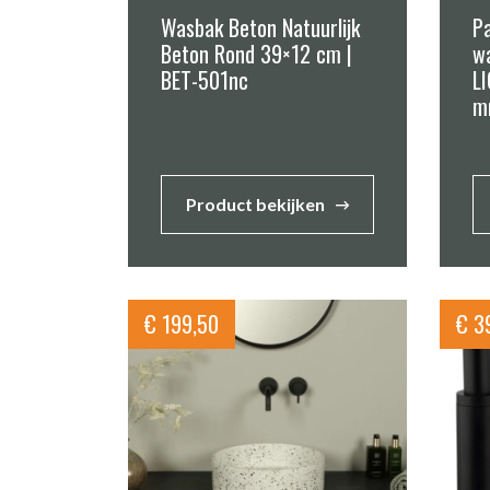
Wasbak Beton Natuurlijk
Pa
Beton Rond 39×12 cm |
w
BET-501nc
L
m
Product bekijken
€
199,50
€
39