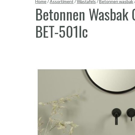
Home
/
Assortiment
/
Wastafels
/
Betonnen wasbak
Betonnen Wasbak G
BET-501lc