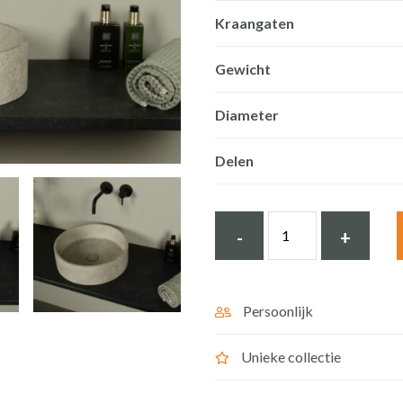
Kraangaten
Gewicht
Diameter
Delen
Betonnen
-
+
Wasbak
Grijs
Bruin
Persoonlijk
Beton
Unieke collectie
Rond
39x12