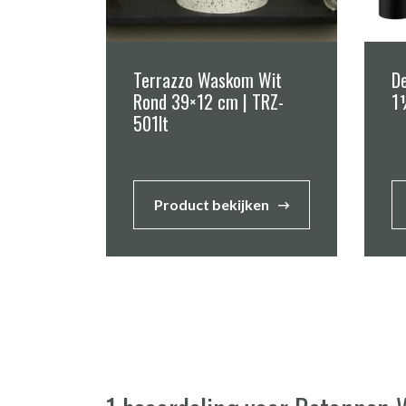
Terrazzo Waskom Wit
De
Rond 39×12 cm | TRZ-
1
501lt
Product bekijken