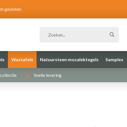
om gesloten
ls
Wastafels
Natuursteen mozaïektegels
Samples
collectie
Snelle levering