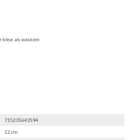
fde kleur als waskom
715235643594
12 cm