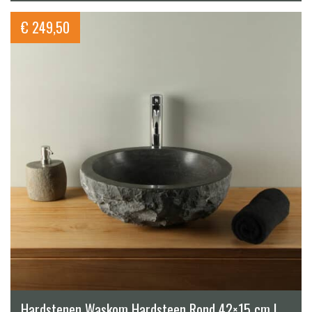
€
249,50
Hardstenen Waskom Hardsteen Rond 42×15 cm |