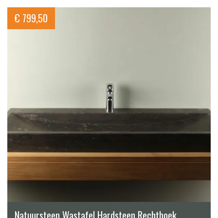
€
799,50
Natuursteen Wastafel Hardsteen Rechthoek