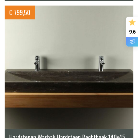
€
799,50
9.6
Hardstenen Wasbak Hardsteen Rechthoek 140×45