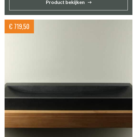
Product bekijken
€
719,50