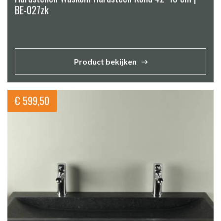
BE-027zk
Product bekijken
€
599,50