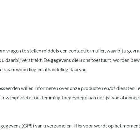
m vragen te stellen middels een contactformulier, waarbij u gevr
 u daarbij verstrekt. De gegevens die u ons toestuurt, worden bewa
ige beantwoording en afhandeling daarvan.
sseerden willen informeren over onze producten en/of diensten. I
t uw expliciete toestemming toegevoegd aan de lijst van abonnees
atiegegevens (GPS) van u verzamelen. Hiervoor wordt op het mome