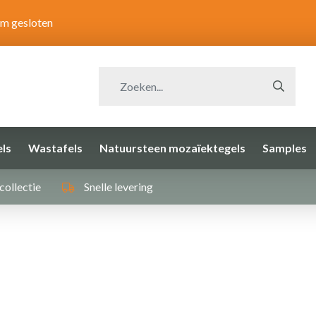
om gesloten
ls
Wastafels
Natuursteen mozaïektegels
Samples
collectie
Snelle levering