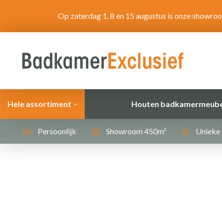
Op zaterdag 1, 8 en 15 augustus is onze showro
Hele assortiment
Houten badkamermeube
Persoonlijk
Showroom 450m²
Unieke 