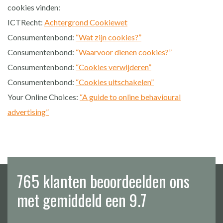
cookies vinden:
ICTRecht:
Achtergrond Cookiewet
Consumentenbond:
“Wat zijn cookies?”
Consumentenbond:
“Waarvoor dienen cookies?”
Consumentenbond:
“Cookies verwijderen”
Consumentenbond:
“Cookies uitschakelen”
Your Online Choices:
“A guide to online behavioural
advertising”
765 klanten beoordeelden ons
met gemiddeld een 9.7