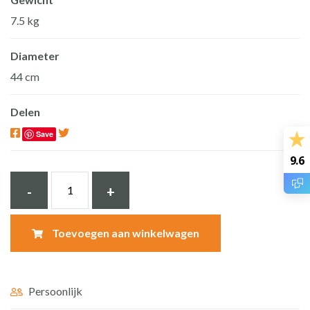
7.5 kg
Diameter
44 cm
Delen
Save
9.6
Betonnen
-
+
waskom,
licht
Toevoegen aan winkelwagen
beton
rond,
44*14,5
Persoonlijk
cm