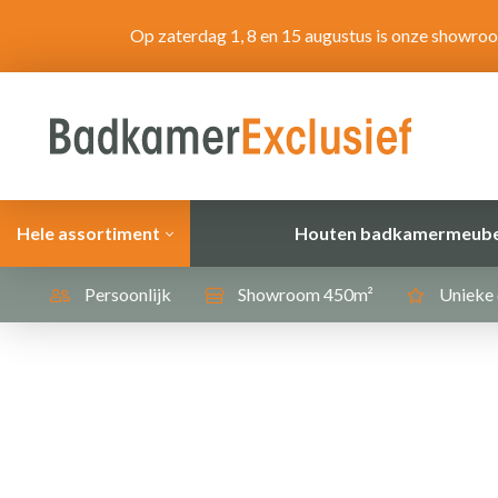
Op zaterdag 1, 8 en 15 augustus is onze showro
Hele assortiment
Houten badkamermeube
Persoonlijk
Showroom 450m²
Unieke 