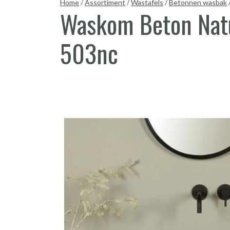
Home
/
Assortiment
/
Wastafels
/
Betonnen wasbak
Waskom Beton Natu
503nc