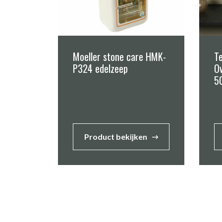
Moeller stone care HMK-
T
P324 edelzeep
O
5
Product bekijken