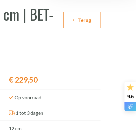
 cm | BET-
Terug
€
229,50
9.6
Op voorraad
1 tot 3 dagen
12 cm