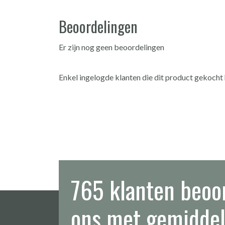
Beoordelingen
Er zijn nog geen beoordelingen
Enkel ingelogde klanten die dit product gekocht
765 klanten beoo
ons met gemiddel
Na de aanschaf van een mooie terr