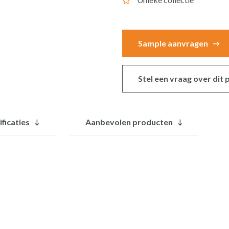
60x35
cm
|
Sample aanvragen
BET-
503nc
aantal
Stel een vraag over dit
ificaties
Aanbevolen producten