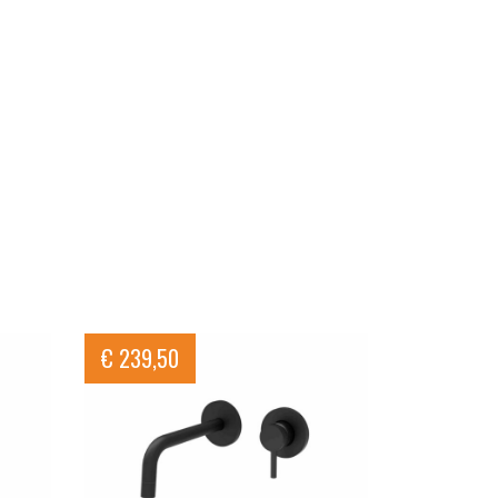
€
239,50