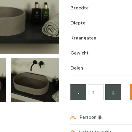
Breedte
Diepte
Kraangaten
Gewicht
Delen
Waskom
-
+
Beton
Natuurlijk
Beton
Persoonlijk
Ovaal
Unieke collectie