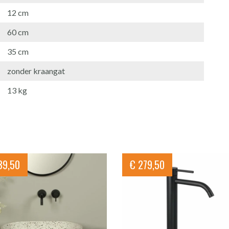
12 cm
60 cm
35 cm
zonder kraangat
13 kg
9,50
€
279,50