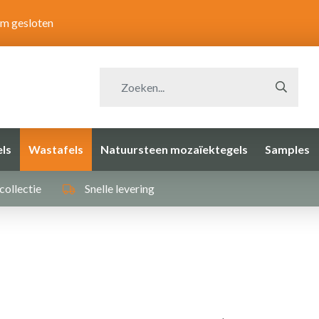
om gesloten
ls
Wastafels
Natuursteen mozaïektegels
Samples
collectie
Snelle levering