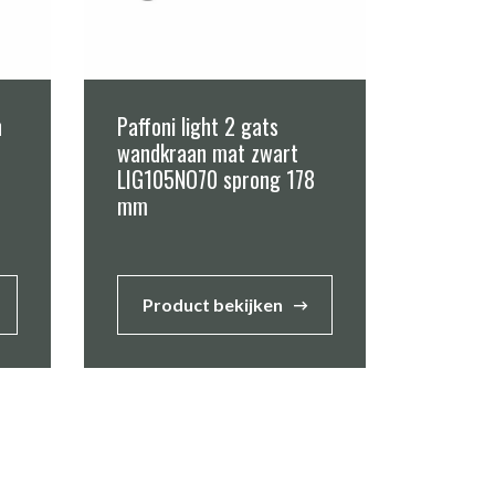
n
Paffoni light 2 gats
wandkraan mat zwart
LIG105NO70 sprong 178
mm
Product bekijken