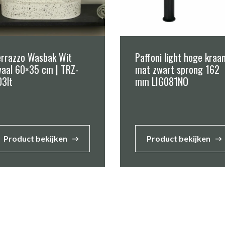
errazzo Wasbak Wit
Paffoni light hoge kraa
vaal 60×35 cm | TRZ-
mat zwart sprong 162
03lt
mm LIG081NO
Product bekijken
Product bekijken