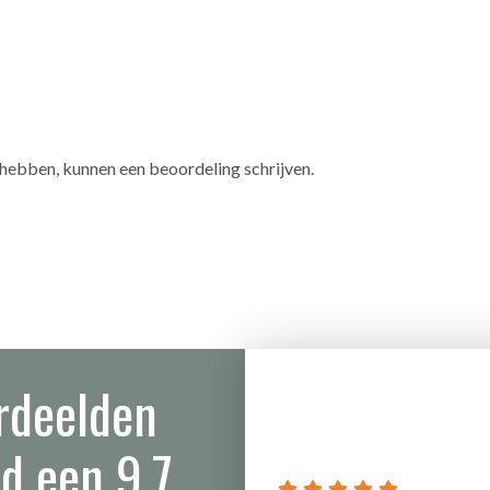
 hebben, kunnen een beoordeling schrijven.
rdeelden
d een 9.7
azzo wastafel