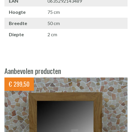
EAN
0635292143489
Hoogte
75 cm
Breedte
50 cm
Diepte
2 cm
Aanbevolen producten
€
299,50