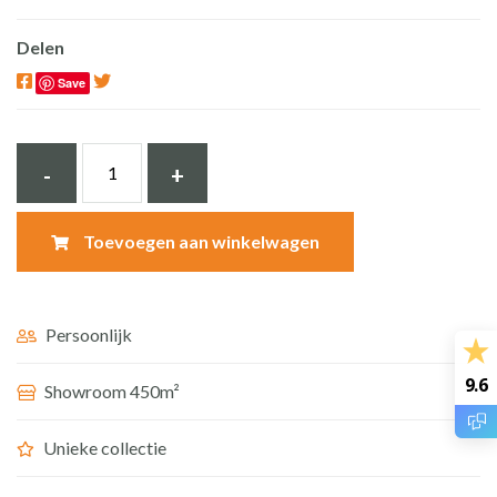
Delen
Save
Teakhouten
-
+
spiegel
75x50x2
Toevoegen aan winkelwagen
cm
aantal
Persoonlijk
9.6
Showroom 450m²
Unieke collectie