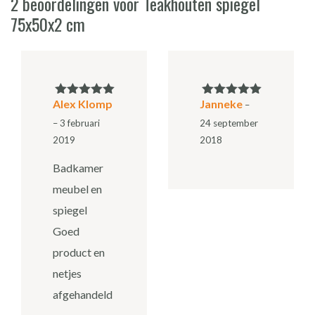
2 beoordelingen voor
Teakhouten spiegel
75x50x2 cm
Alex Klomp
Janneke
Gewaardeerd
Gewaardeerd
–
5
uit 5
5
uit 5
–
3 februari
24 september
2019
2018
Badkamer
meubel en
spiegel
Goed
product en
netjes
afgehandeld