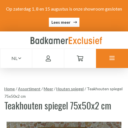
Op zaterdag 1, 8 en 15 augustus is onze showroom gesloten
Lees meer
NL
Home
/
Assortiment
/
Meer
/
Houten spiegel
/
Teakhouten spiegel
75x50x2 cm
Teakhouten spiegel 75x50x2 cm