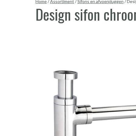
Home
/
Assortiment
/
Sifons en afvoerpluggen
/
Desi
Design sifon chro