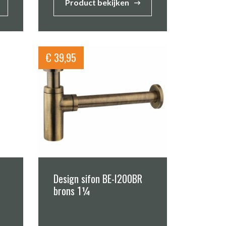
Product bekijken
€
39,95
Design sifon BE-I200BR
brons 1¼