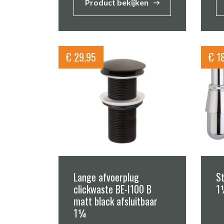
Product bekijken
€
29,95
€
18
Lange afvoerplug
S
clickwaste BE-I100 B
1
matt black afsluitbaar
1¼