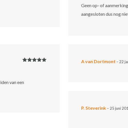
Geen op- of aanmerkingen
aangesloten dus nog niet
A van Dortmont
–
22 ja
Gewaardeerd
5
uit 5
eiden van een
P. Steverink
–
25 juni 20