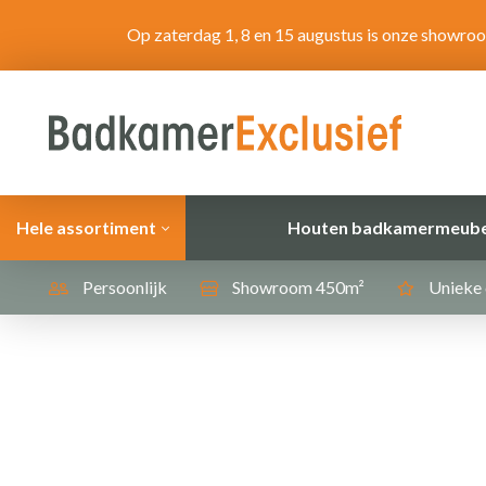
Op zaterdag 1, 8 en 15 augustus is onze showro
Hele assortiment
Houten badkamermeube
Persoonlijk
Showroom 450m²
Unieke 