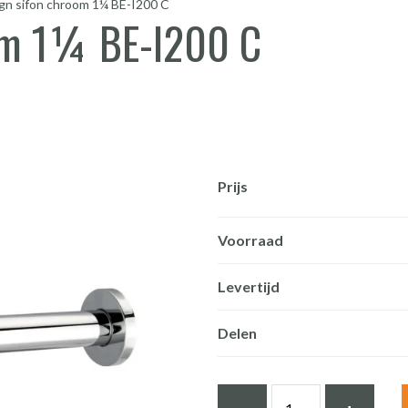
gn sifon chroom 1¼ BE-I200 C
om 1¼ BE-I200 C
Prijs
Voorraad
Levertijd
Delen
Design