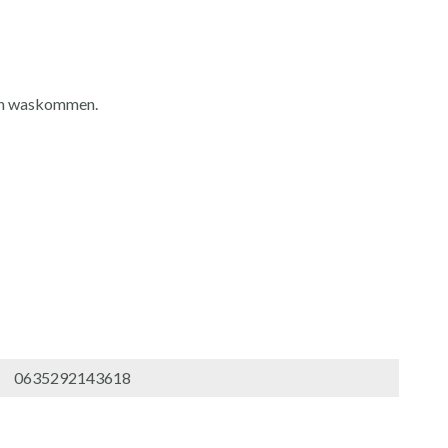
 en waskommen.
0635292143618