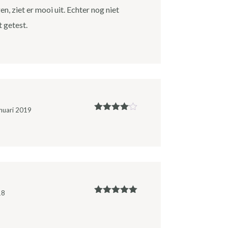
, ziet er mooi uit. Echter nog niet
 getest.
nuari 2019
Gewaardeerd
4
uit 5
18
Gewaardeerd
5
uit 5