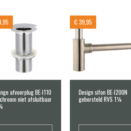
,95
€
39,95
nge afvoerplug BE-I110
Design sifon BE-I200N
chroom niet afsluitbaar
geborsteld RVS 1¼
¼