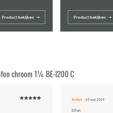
Product bekijken
Product bekijken
sifon chroom 1¼ BE-I200 C
Schut
–
23 mei 2019
Gewaardeerd
5
uit 5
Sifon