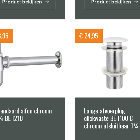
Product bekijken
Product bekijken
,95
€
24,95
tandaard sifon chroom
Lange afvoerplug
¼ BE-I210
clickwaste BE-I100 C
chroom afsluitbaar 1¼