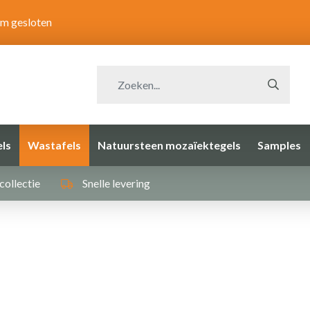
om gesloten
ls
Wastafels
Natuursteen mozaïektegels
Samples
collectie
Snelle levering