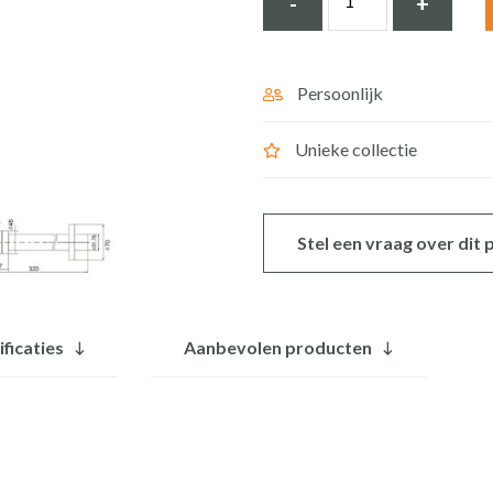
-
+
sifon
chroom
1¼
Persoonlijk
BE-
Unieke collectie
I200
C
aantal
Stel een vraag over dit
ificaties
Aanbevolen producten