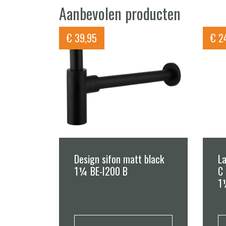
Aanbevolen producten
€
39,95
€
24
Design sifon matt black
La
1¼ BE-I200 B
C 
1