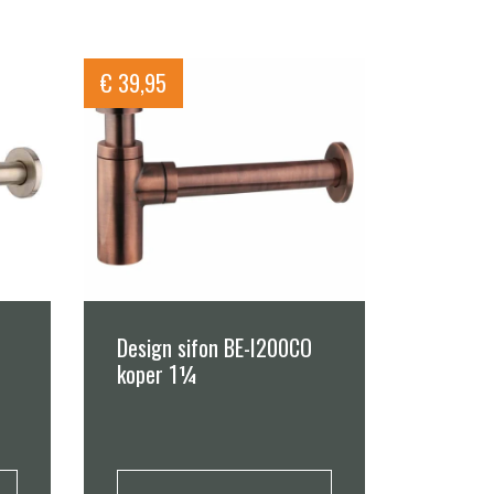
€
39,95
Design sifon BE-I200CO
koper 1¼