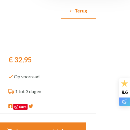
Terug
€
32,95
Op voorraad
1 tot 3 dagen
9.6
Save