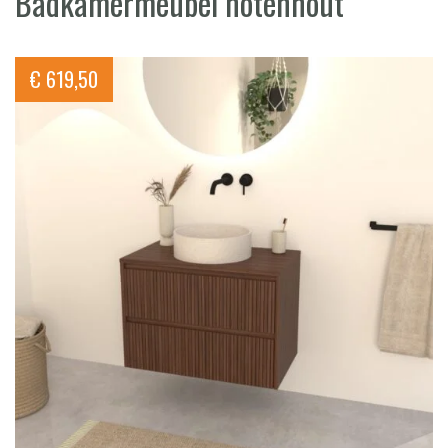
Badkamermeubel notenhout
€
619,50