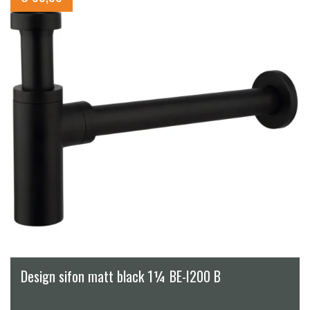
Design sifon matt black 1¼ BE-I200 B