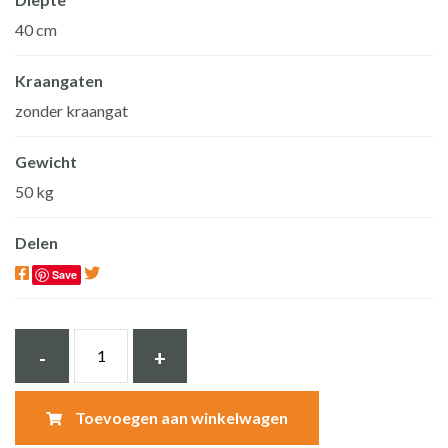
40 cm
Kraangaten
zonder kraangat
Gewicht
50 kg
Delen
Save
Natuurstenen
-
+
wasbak
basaltsteen
Toevoegen aan winkelwagen
BAS-