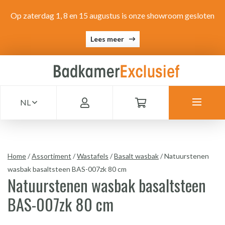
Op zaterdag 1, 8 en 15 augustus is onze showroom gesloten
Lees meer
NL
Home
/
Assortiment
/
Wastafels
/
Basalt wasbak
/
Natuurstenen
wasbak basaltsteen BAS-007zk 80 cm
Natuurstenen wasbak basaltsteen
BAS-007zk 80 cm