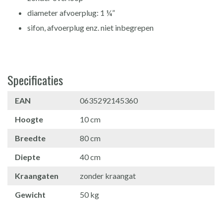
diameter afvoerplug: 1 ¼”
sifon, afvoerplug enz. niet inbegrepen
Specificaties
EAN
0635292145360
Hoogte
10 cm
Breedte
80 cm
Diepte
40 cm
Kraangaten
zonder kraangat
Gewicht
50 kg