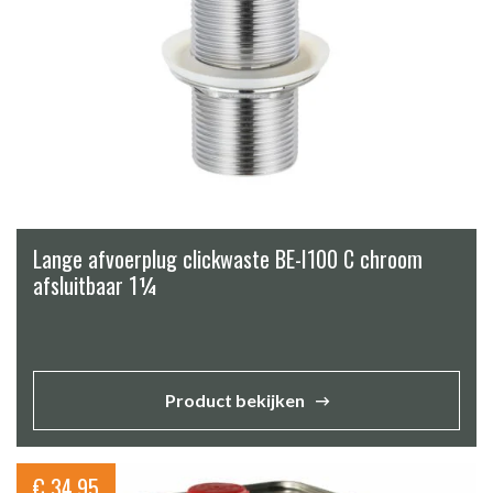
Lange afvoerplug clickwaste BE-I100 C chroom
afsluitbaar 1¼
Product bekijken
€
34,95