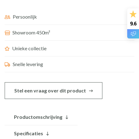
007zk
80
Persoonlijk
9.6
cm
Showroom 450m²
aantal
Unieke collectie
Snelle levering
Stel een vraag over dit product
Productomschrijving
Specificaties