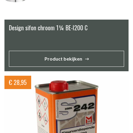
Design sifon chroom 1¼ BE-I200 C
Product bekijken
€
28,95