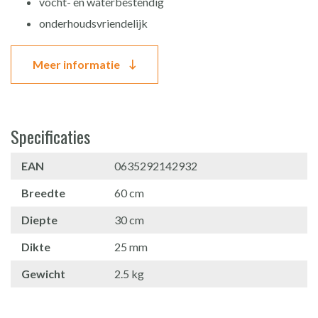
vocht- en waterbestendig
onderhoudsvriendelijk
Meer informatie
Specificaties
EAN
0635292142932
Breedte
60 cm
Diepte
30 cm
Dikte
25 mm
Gewicht
2.5 kg