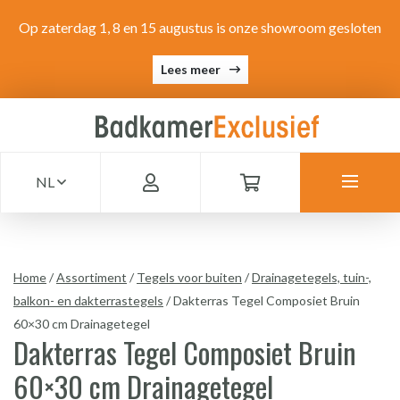
Op zaterdag 1, 8 en 15 augustus is onze showroom gesloten
Lees meer
NL
Home
/
Assortiment
/
Tegels voor buiten
/
Drainagetegels, tuin-,
balkon- en dakterrastegels
/
Dakterras Tegel Composiet Bruin
60×30 cm Drainagetegel
Dakterras Tegel Composiet Bruin
60×30 cm Drainagetegel