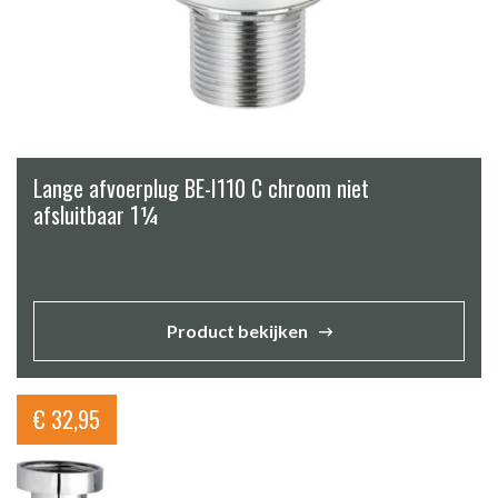
Lange afvoerplug BE-I110 C chroom niet
afsluitbaar 1¼
Product bekijken
€
32,95