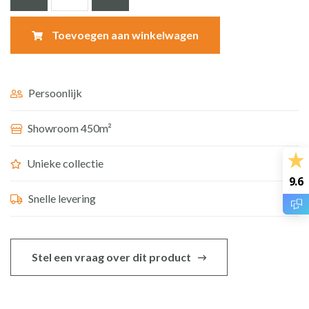
Logis
190
Toevoegen aan winkelwagen
wastafelmengkraan
sprong
166
Persoonlijk
mm
Showroom 450m²
chroom
aantal
Unieke collectie
9.6
Snelle levering
Stel een vraag over dit product