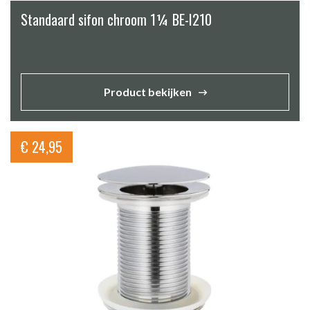
Standaard sifon chroom 1¼ BE-I210
Product bekijken
€
24,95