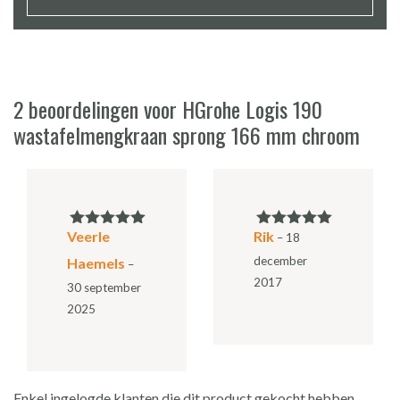
2 beoordelingen voor
HGrohe Logis 190
wastafelmengkraan sprong 166 mm chroom
Veerle
Rik
Gewaardeerd
Gewaardeerd
–
18
5
uit 5
5
uit 5
december
Haemels
–
2017
30 september
2025
Enkel ingelogde klanten die dit product gekocht hebben,