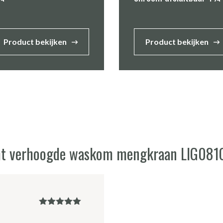
Product bekijken
Product bekijken
ight verhoogde waskom mengkraan LIG08
Gewaardeerd
5
uit 5