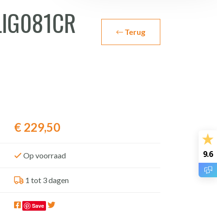
 LIG081CR
Terug
€
229,50
9.6
Op voorraad
1 tot 3 dagen
Save