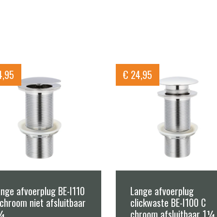
,95
€
24,95
nge afvoerplug BE-I110
Lange afvoerplug
chroom niet afsluitbaar
clickwaste BE-I100 C
¼
chroom afsluitbaar 1¼