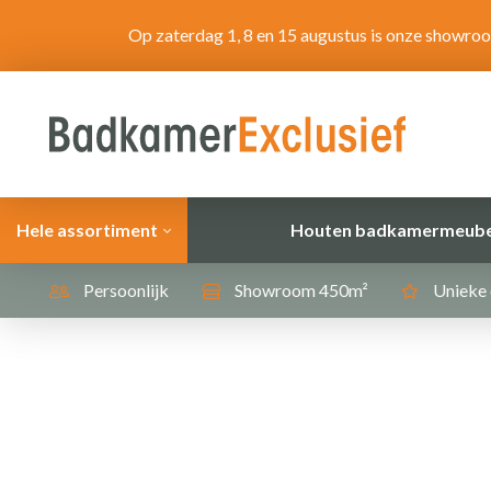
Op zaterdag 1, 8 en 15 augustus is onze showro
Hele assortiment
Houten badkamermeube
Persoonlijk
Showroom 450m²
Unieke 