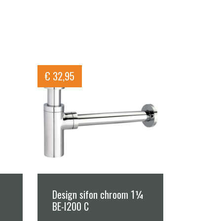
€
32,95
Design sifon chroom 1¼
BE-I200 C