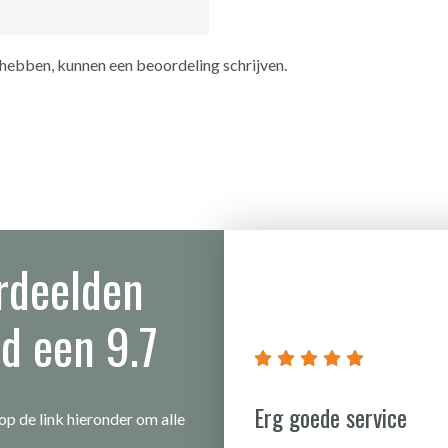
 hebben, kunnen een beoordeling schrijven.
rdeelden
d een 9.7
azzo wastafel
hte vlekken in te
 toch weer vaak
Erg goede service
 nooit voorkomend
op de link hieronder om alle
elijk meer van dit