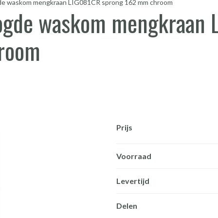
ogde waskom mengkraan LIG081CR sprong 162 mm chroom
hoogde waskom mengkraan
hroom
Prijs
Voorraad
Levertijd
Delen