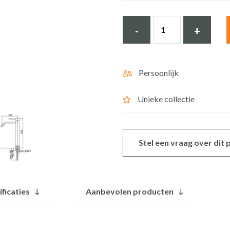
Paffoni
-
+
light
verhoogde
waskom
Persoonlijk
mengkraan
Unieke collectie
LIG081CR
sprong
162
Stel een vraag over dit
mm
chroom
aantal
ificaties
Aanbevolen producten