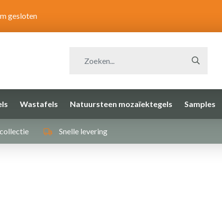
om gesloten
ls
Wastafels
Natuursteen mozaïektegels
Samples
collectie
Snelle levering