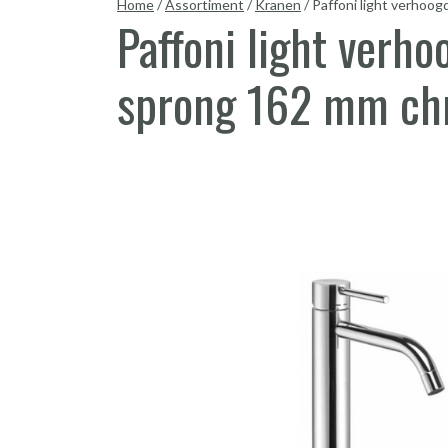
Home
/
Assortiment
/
Kranen
/
Paffoni light verho
Paffoni light ver
sprong 162 mm c