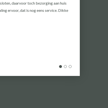
gesloten, daarvoor toch bezorging aan huis
ing ervoor, dat is nog eens service. Dikke
10
Jita Cosmin
, 19-06-202