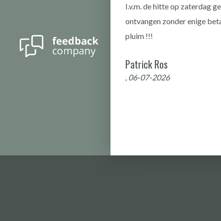
I.v.m. de hitte op zaterdag 
toch een fabricage
ontvangen zonder enige betal
pakt en is er een
pluim !!!
Patrick Ros
anks het probleem , en een
, 06-07-2026