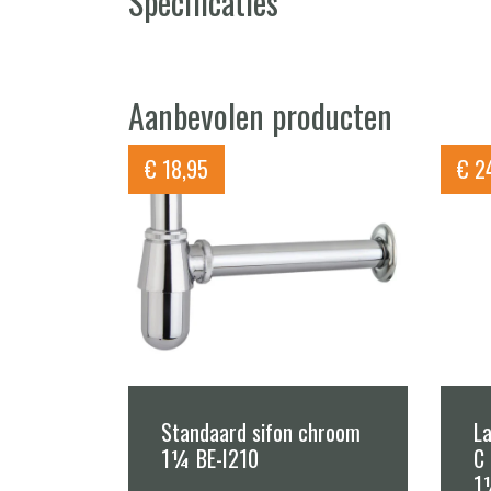
Specificaties
Aanbevolen producten
€
18,95
€
24
Standaard sifon chroom
La
1¼ BE-I210
C 
1