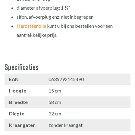
diameter afvoerplug: 1 ¼”
sifon, afvoerplug enz. niet inbegrepen
Hardsteenolie
kunt u bij ons bestellen voor een
aantrekkelijke prijs.
Specificaties
EAN
0635292145490
Hoogte
15 cm
Breedte
58 cm
Diepte
32 cm
Kraangaten
zonder kraangat