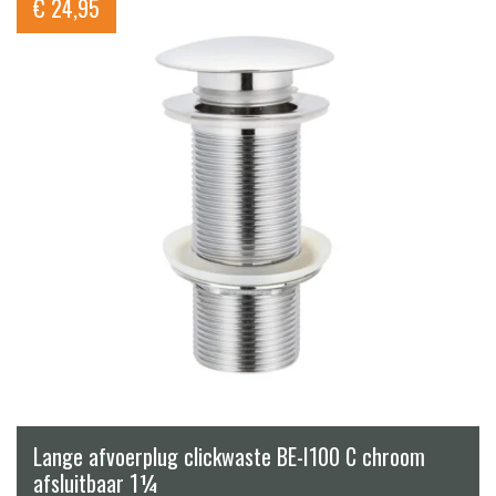
€
24,95
Lange afvoerplug clickwaste BE-I100 C chroom
afsluitbaar 1¼