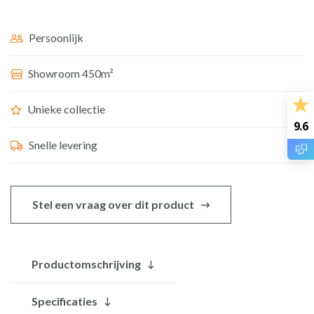
cm
BE-
Persoonlijk
016zk
Showroom 450m²
aantal
Unieke collectie
9.6
Snelle levering
Stel een vraag over dit product
Productomschrijving
Specificaties