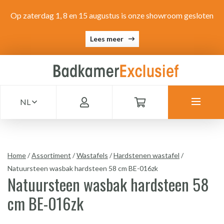
Op zaterdag 1, 8 en 15 augustus is onze showroom gesloten
Lees meer
NL
Home
/
Assortiment
/
Wastafels
/
Hardstenen wastafel
/
Natuursteen wasbak hardsteen 58 cm BE-016zk
Natuursteen wasbak hardsteen 58
cm BE-016zk