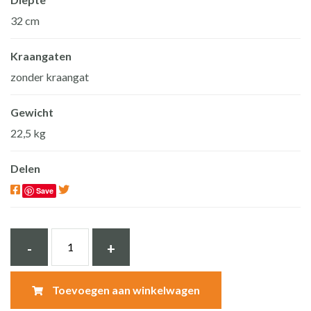
32 cm
Kraangaten
zonder kraangat
Gewicht
22,5 kg
Delen
Save
Natuursteen
-
+
wasbak
hardsteen
Toevoegen aan winkelwagen
58