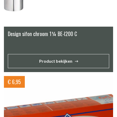
Design sifon chroom 1¼ BE-I200 C
Product bekijken
€
6,95